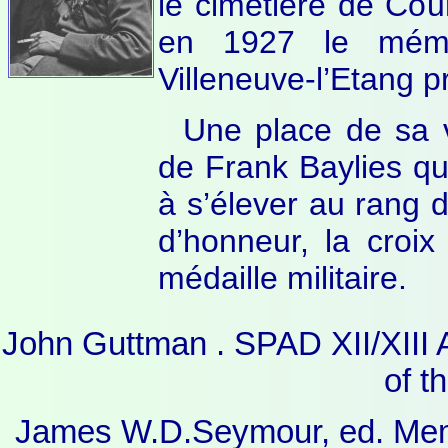
le cimetière de Cou
en 1927 le mémor
Villeneuve-l’Etang p
Une place de sa v
de Frank Baylies qu
à s’élever au rang d’
d’honneur, la croi
médaille militaire.
John Guttman . SPAD XII/XIII 
of t
James W.D.Seymour, ed. Memo