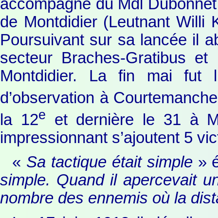
accompagné du Mdl Dubonnet c’
de Montdidier (Leutnant Willi
Poursuivant sur sa lancée il a
secteur Braches-Gratibus et 
Montdidier. La fin mai fut
d’observation à Courtemanche
e
la 12
et dernière le 31 à M
impressionnant s’ajoutent 5 vic
«
Sa tactique était simple
» é
simple. Quand il apercevait un
nombre des ennemis où la dista