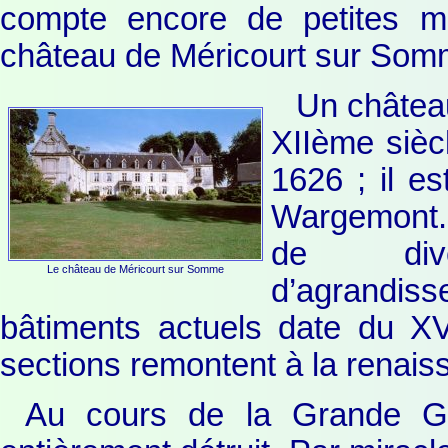
compte encore de petites me
château de Méricourt sur Som
Un château-
XIIème siècl
1626 ; il e
Wargemont. Au
de dive
Le château de Méricourt sur Somme
d’agrandiss
bâtiments actuels date du XV
sections remontent à la renais
Au cours de la Grande Gue