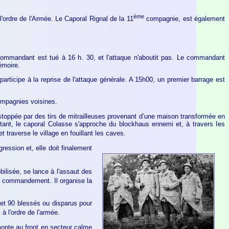
ème
'ordre de l'Armée. Le Caporal Rignal de la 11
compagnie, est également
Commandant est tué à 16 h. 30, et l'attaque n'aboutit pas. Le commandant
émoire.
rticipe à la reprise de l'attaque générale. A 15h00, un premier barrage est
compagnies voisines.
 stoppée par des tirs de mitrailleuses provenant d’une maison transformée en
tant, le caporal Colasse s'approche du blockhaus ennemi et, à travers Ies
traverse le village en fouillant les caves.
ession et, elle doit finalement
lisée, se lance à l'assaut des
le commandement. Il organise la
 et 90 blessés ou disparus pour
à l'ordre de l'armée.
monte au front en secteur calme