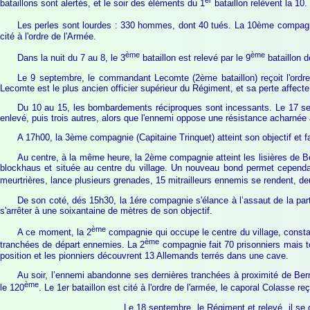
er
bataillons sont alertés, et le soir des éléments du 1
bataillon relèvent la 10
Les perles sont lourdes : 330 hommes, dont 40 tués. La 10ème compagnie (
cité à l'ordre de l'Armée.
ème
ème
Dans la nuit du 7 au 8, le 3
bataillon est relevé par le 9
bataillon d
Le 9 septembre, le commandant Lecomte (2ème bataillon) reçoit l'ordre
Lecomte est le plus ancien officier supérieur du Régiment, et sa perte affec
Du 10 au 15, les bombardements réciproques sont incessants. Le 17 septe
enlevé, puis trois autres, alors que l'ennemi oppose une résistance acharnée à
A 17h00, la 3ème compagnie (Capitaine Trinquet) atteint son objectif et f
Au centre, à la même heure, la 2ème compagnie atteint les lisières de Be
blockhaus et située au centre du village. Un nouveau bond permet cependan
meurtrières, lance plusieurs grenades, 15 mitrailleurs ennemis se rendent, de
De son coté, dés 15h30, la 1ére compagnie s'élance à l’assaut de la part
s'arrêter à une soixantaine de mètres de son objectif.
ème
A ce moment, la 2
compagnie qui occupe le centre du village, constat
ème
tranchées de départ ennemies. La 2
compagnie fait 70 prisonniers mais to
position et les pionniers découvrent 13 Allemands terrés dans une cave.
Au soir, l’ennemi abandonne ses dernières tranchées à proximité de Bern
ème
le 120
. Le 1er bataillon est cité à l'ordre de l'armée, le caporal Colasse r
Le 18 septembre, le Régiment et relevé, il se