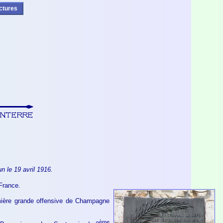
ctures
n le 19 avril 1916.
 France.
emière grande offensive de Champagne
ème