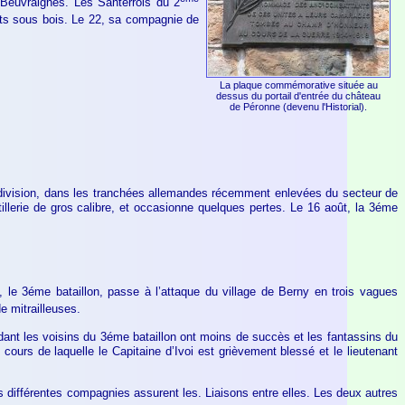
 Beuvraignes. Les Santerrois du 2
ents sous bois. Le 22, sa compagnie de
La plaque commémorative située au
dessus du portail d'entrée du château
de Péronne (devenu l'Historial).
de division, dans les tranchées allemandes récemment enlevées du secteur de
illerie de gros calibre, et occasionne quelques pertes. Le 16 août, la 3éme
 le 3éme bataillon, passe à l’attaque du village de Berny en trois vagues
 mitrailleuses.
nt les voisins du 3éme bataillon ont moins de succès et les fantassins du
ours de laquelle le Capitaine d’Ivoi est grièvement blessé et le lieutenant
es différentes compagnies assurent les. Liaisons entre elles. Les deux autres