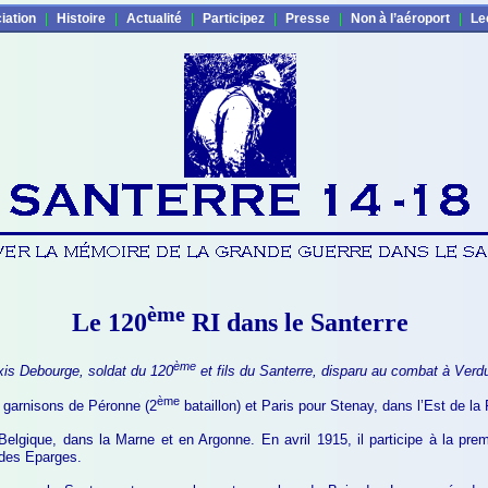
iation
|
Histoire
|
Actualité
|
Participez
|
Presse
|
Non à l’aéroport
|
Le
ème
Le 120
RI dans le Santerre
ème
xis Debourge, soldat du 120
et fils du Santerre, disparu au combat à Verdu
ème
s garnisons de Péronne (2
bataillon) et Paris pour Stenay, dans l’Est de la
Belgique, dans la Marne et en Argonne. En avril 1915, il participe à la pr
 des Eparges.