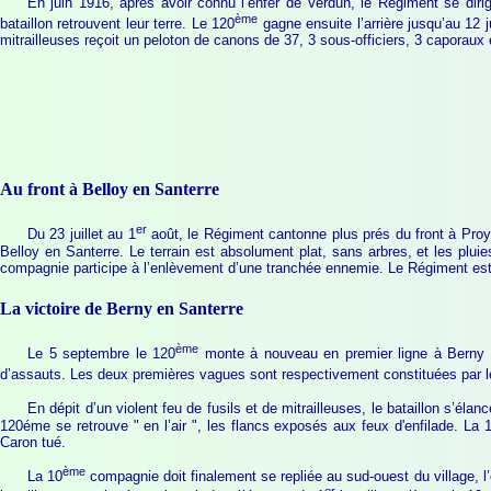
En juin 1916, après avoir connu l’enfer de Verdun, le Régiment se dir
ème
bataillon retrouvent leur terre. Le 120
gagne ensuite l’arrière jusqu’au 12 
mitrailleuses reçoit un peloton de canons de 37, 3 sous-officiers, 3 caporaux 
Au front à Belloy en Santerre
er
Du 23 juillet au 1
août, le Régiment cantonne plus prés du front à Proya
Belloy en Santerre. Le terrain est absolument plat, sans arbres, et les plui
compagnie participe à l’enlèvement d’une tranchée ennemie. Le Régiment est 
La victoire de Berny en Santerre
ème
Le 5 septembre le 120
monte à nouveau en premier ligne à Berny En
d’assauts. Les deux premières vagues sont respectivement constituées par l
En dépit d’un violent feu de fusils et de mitrailleuses, le bataillon s’élan
120éme se retrouve " en l’air ", les flancs exposés aux feux d'enfilade. La
Caron tué.
ème
La 10
compagnie doit finalement se repliée au sud-ouest du village, l’