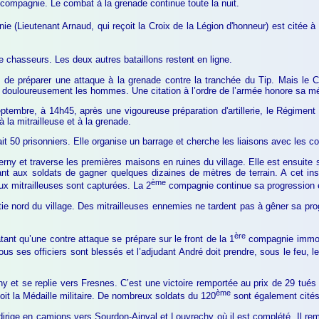
. compagnie. Le combat à la grenade continue toute la nuit.
Lieutenant Arnaud, qui reçoit la Croix de la Légion d'honneur) est citée à l
e chasseurs. Les deux autres bataillons restent en ligne.
 de préparer une attaque à la grenade contre la tranchée du Tip. Mais le 
te douloureusement les hommes. Une citation à l’ordre de l’armée honore sa m
mbre, à 14h45, après une vigoureuse préparation d'artillerie, le Régiment pa
 la mitrailleuse et à la grenade.
ait 50 prisonniers. Elle organise un barrage et cherche les liaisons avec les 
rny et traverse les premières maisons en ruines du village. Elle est ensuite
t aux soldats de gagner quelques dizaines de mètres de terrain. A cet ins
ème
ux mitrailleuses sont capturées. La 2
compagnie continue sa progression et 
ie nord du village. Des mitrailleuses ennemies ne tardent pas à gêner sa progr
ère
ant qu’une contre attaque se prépare sur le front de la 1
compagnie immobi
us ses officiers sont blessés et l’adjudant André doit prendre, sous le feu, 
y et se replie vers Fresnes. C’est une victoire remportée au prix de 29 tués
ème
eçoit la Médaille militaire. De nombreux soldats du 120
sont également cités 
 dirige en camions vers Sourdon-Ainval et Louvrechy où il est complété. Il re