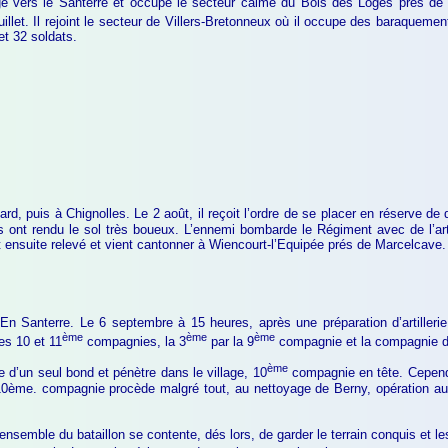
ige vers le Santerre et occupe le secteur calme du Bois des Loges prés de
juillet. Il rejoint le secteur de Villers-Bretonneux où il occupe des baraquem
et 32 soldats.
rd, puis à Chignolles. Le 2 août, il reçoit l’ordre de se placer en réserve 
es ont rendu le sol très boueux. L’ennemi bombarde le Régiment avec de l’art
ensuite relevé et vient cantonner à Wiencourt-l’Equipée prés de Marcelcave.
 Santerre. Le 6 septembre à 15 heures, après une préparation d’artillerie,
ème
ème
ème
es 10 et 11
compagnies, la 3
par la 9
compagnie et la compagnie de
ème
ce d’un seul bond et pénètre dans le village, 10
compagnie en tête. Cependa
 10ème. compagnie procède malgré tout, au nettoyage de Berny, opération au c
ensemble du bataillon se contente, dés lors, de garder le terrain conquis et l