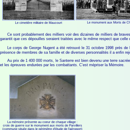
Le monument aux Morts de Chi
Le cimetière militaire de Maucourt
Ce sont probablement des milliers voir des dizaines de milliers de braves
garantit que ces dépouilles seraient traitées avec le même respect que celle
Le corps de George Nugent a été retrouvé le 31 octobre 1998 près de L
présence de membres de sa famille et de diverses personnalités il a enfin rejo
Au prix de 1 400 000 morts, le Santerre est bien devenu une terre sacrée,
et les épreuves endurées par les combattants. C’est mépriser la Mémoire.
La mémoire présente au coeur de chaque village :
croix de guerre sur le monument aux morts de Parvillers
(commune située dans le périmètre d'étude de l'aéroport)