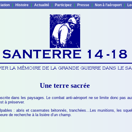
iation
|
Histoire
|
Actualité
|
Participez
|
Presse
|
Non à l’aéroport
|
Le
Une terre sacrée
nscrite dans les paysages. Le combat anti-aéroport ne se limite donc pas a
est à préserver.
lpables : abris et casemates bétonnés, tranchées…Les munitions, les squele
eure de recherche à la lisière d’un champ.